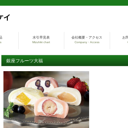
品
水引早見表
会社概要・アクセス
お
s
Mizuhiki chart
Company・Access
銀座フルーツ大福