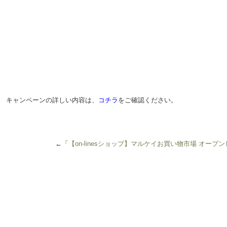
キャンペーンの詳しい内容は、
コチラ
をご確認ください。
←「
【on-linesショップ】マルケイお買い物市場 オープ