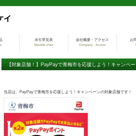
品
水引早見表
会社概要・アクセス
お
s
Mizuhiki chart
Company・Access
【対象店舗！】PayPayで青梅市を応援しよう！キャンペー
当店は、PayPayで青梅市を応援しよう！キャンペーンの対象店舗です！