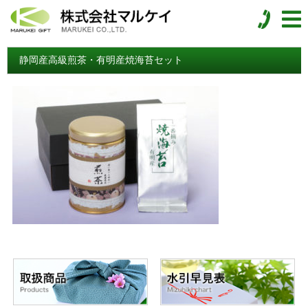
静岡産高級煎茶・有明産焼海苔セット